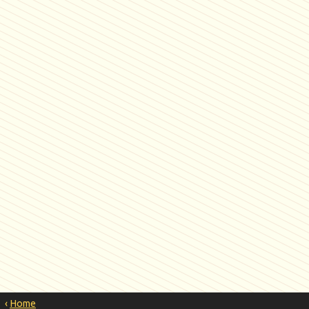
‹
Home